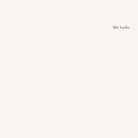
Ver tudo
Pandemia sem bater meta