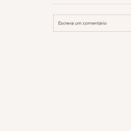
hoje estava falando com a minha 
sobre notícias tristes do dia a dia
guardamos em cantos escuros de
Escreva um comentário
do cérebro sem se dar...