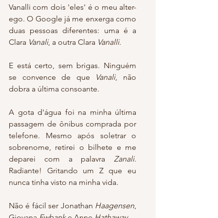
Vanalli com dois 'eles' é o meu alter-
ego. O Google já me enxerga como 
duas pessoas diferentes: uma é a 
Clara 
Vanali
, a outra Clara 
Vanalli
.
E está certo, sem brigas. Ninguém 
se convence de que 
Vanali
, não 
dobra a última consoante.
A gota d'água foi na minha última 
passagem de ônibus comprada por 
telefone. Mesmo após soletrar o 
sobrenome, retirei o bilhete e me 
deparei com a palavra 
Zanali
. 
Radiante! Gritando um Z que eu 
nunca tinha visto na minha vida.
Não é fácil ser Jonathan 
Haagensen
, 
Giovana 
Ewbank
 e Anne 
Hathaway
.