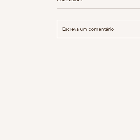
hoje estava falando com a minha 
sobre notícias tristes do dia a dia
guardamos em cantos escuros de
Escreva um comentário
do cérebro sem se dar...