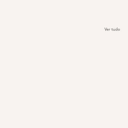
Ver tudo
Pandemia sem bater meta