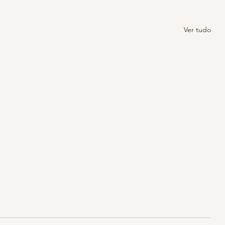
Ver tudo
Pandemia sem bater meta
irmã
Eu não estou conseguindo fazer