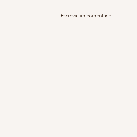
sobre notícias tristes do dia a dia
guardamos em cantos escuros de
Escreva um comentário
do cérebro sem se dar...