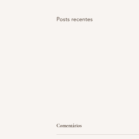
Posts recentes
emoção acumulada
Comentários
hoje estava falando com a minha 