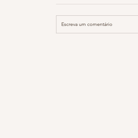
hoje estava falando com a minha 
sobre notícias tristes do dia a dia
guardamos em cantos escuros de
Escreva um comentário
do cérebro sem se dar...