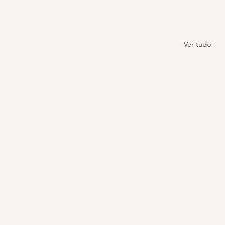
Ver tudo
Pandemia sem bater meta