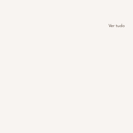
Ver tudo
Pandemia sem bater meta