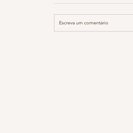
hoje estava falando com a minha 
sobre notícias tristes do dia a dia
guardamos em cantos escuros de
Escreva um comentário
do cérebro sem se dar...