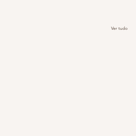
Ver tudo
Pandemia sem bater meta