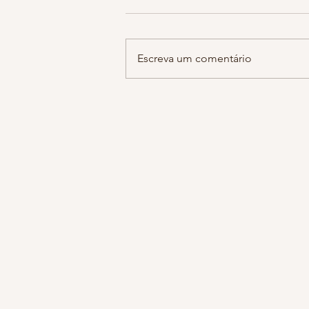
hoje estava falando com a minha 
sobre notícias tristes do dia a dia
guardamos em cantos escuros de
Escreva um comentário
do cérebro sem se dar...