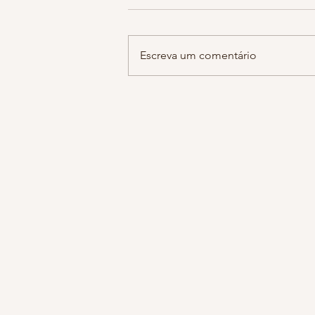
hoje estava falando com a minha 
sobre notícias tristes do dia a dia
guardamos em cantos escuros de
Escreva um comentário
do cérebro sem se dar...