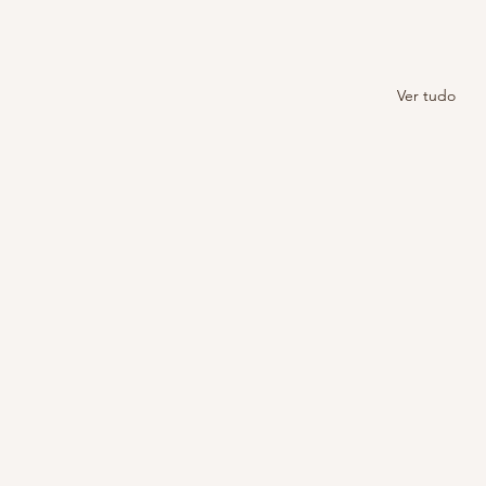
Ver tudo
Pandemia sem bater meta