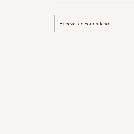
hoje estava falando com a minha 
sobre notícias tristes do dia a dia
guardamos em cantos escuros de
Escreva um comentário
do cérebro sem se dar...