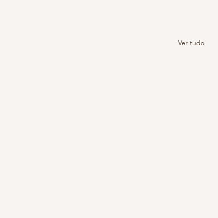
Ver tudo
Pandemia sem bater meta